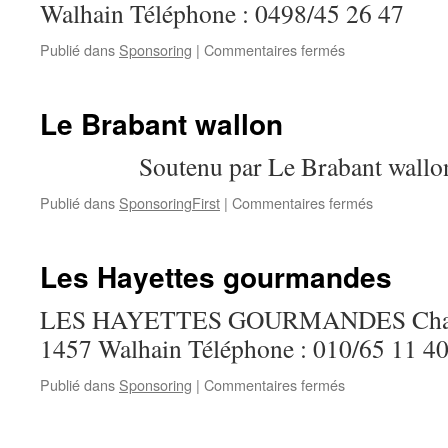
Walhain Téléphone : 0498/45 26 47
sur
Publié dans
Sponsoring
|
Commentaires fermés
La
Boucherie
du
Le Brabant wallon
Coin
Soutenu par Le Brabant wallo
sur
Publié dans
SponsoringFirst
|
Commentaires fermés
Le
Brabant
wallon
Les Hayettes gourmandes
LES HAYETTES GOURMANDES Chau
1457 Walhain Téléphone : 010/65 11 4
sur
Publié dans
Sponsoring
|
Commentaires fermés
Les
Hayettes
gourmandes