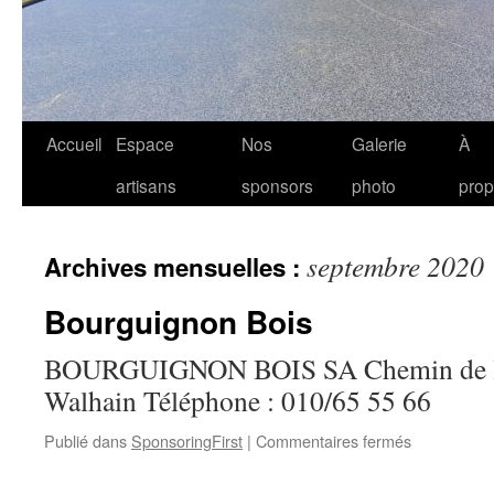
Accueil
Espace
Nos
Galerie
À
artisans
sponsors
photo
pro
septembre 2020
Archives mensuelles :
Bourguignon Bois
BOURGUIGNON BOIS SA Chemin de la
Walhain Téléphone : 010/65 55 66
sur
Publié dans
SponsoringFirst
|
Commentaires fermés
Bourguigno
Bois