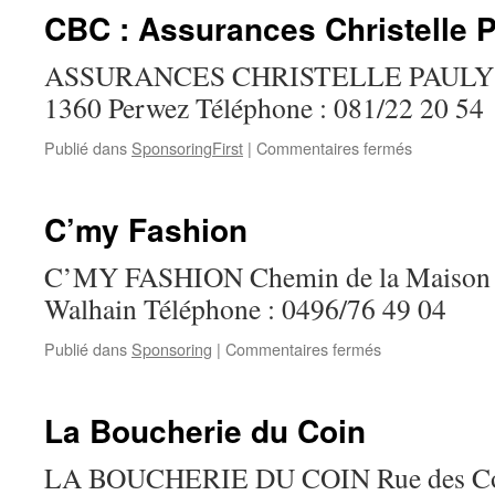
CBC : Assurances Christelle 
ASSURANCES CHRISTELLE PAULY Ru
1360 Perwez Téléphone : 081/22 20 54
sur
Publié dans
SponsoringFirst
|
Commentaires fermés
CBC
:
Assurances
C’my Fashion
Christelle
Pauly
C’MY FASHION Chemin de la Maison 
Walhain Téléphone : 0496/76 49 04
sur
Publié dans
Sponsoring
|
Commentaires fermés
C’my
Fashion
La Boucherie du Coin
LA BOUCHERIE DU COIN Rue des Co