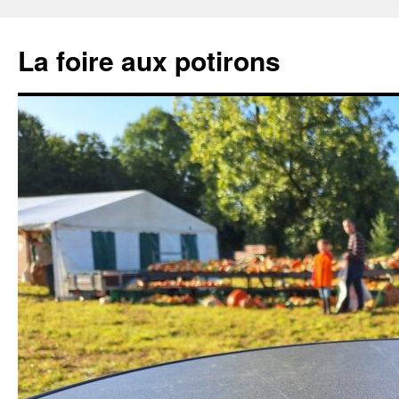
Aller
au
La foire aux potirons
contenu