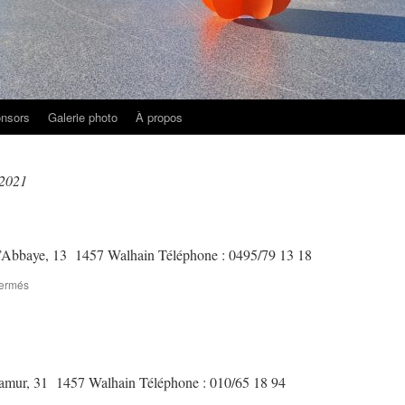
nsors
Galerie photo
À propos
 2021
baye, 13 1457 Walhain Téléphone : 0495/79 13 18
sur
fermés
Delfosse
Rudy
Sprl
r, 31 1457 Walhain Téléphone : 010/65 18 94