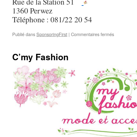
Rue de la Station 51
1360 Perwez
Téléphone : 081/22 20 54
sur
Publié dans
SponsoringFirst
|
Commentaires fermés
CBC
:
Assurances
C’my Fashion
Christelle
Pauly