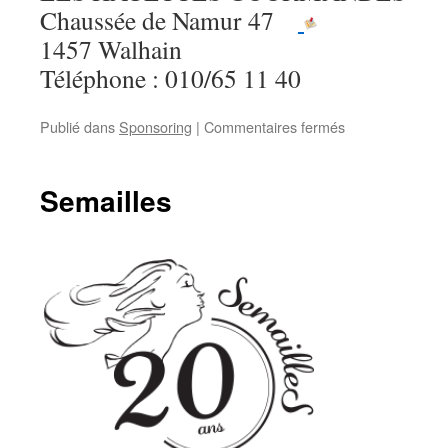
Chaussée de Namur 47
1457 Walhain
Téléphone : 010/65 11 40
sur
Publié dans
Sponsoring
|
Commentaires fermés
Les
Hayettes
gourmandes
Semailles