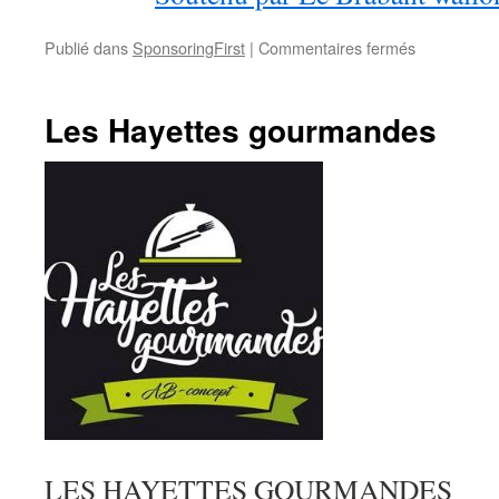
sur
Publié dans
SponsoringFirst
|
Commentaires fermés
Le
Brabant
wallon
Les Hayettes gourmandes
LES HAYETTES GOURMANDES