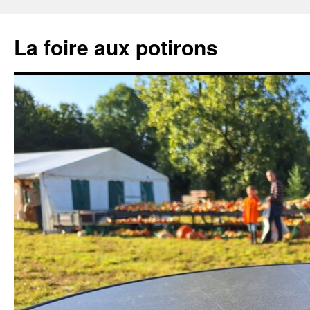
Aller
au
La foire aux potirons
contenu