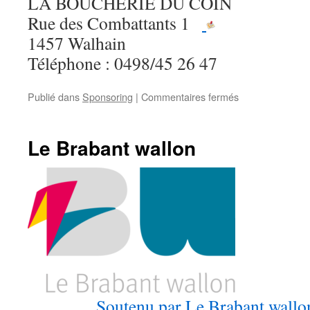
LA BOUCHERIE DU COIN
Rue des Combattants 1
1457 Walhain
Téléphone : 0498/45 26 47
sur
Publié dans
Sponsoring
|
Commentaires fermés
La
Boucherie
du
Le Brabant wallon
Coin
Soutenu par Le Brabant wallo