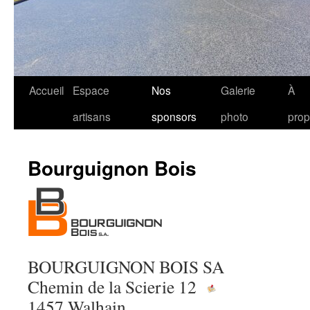
Accueil
Espace
Nos
Galerie
À
artisans
sponsors
photo
pro
Bourguignon Bois
BOURGUIGNON BOIS SA
Chemin de la Scierie 12
1457 Walhain